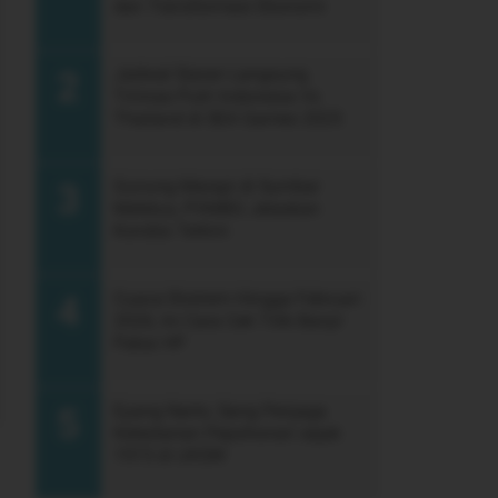
dan Transformasi Ekonomi
Jadwal Siaran Langsung
2
Timnas Putri Indonesia Vs
Thailand di SEA Games 2025
Gunung Marapi di Sumbar
3
Meletus, PVMBG Jelaskan
Kondisi Terkini
Cuaca Ekstrem Hingga Februari
4
2026, Ini Cara Cek Titik Banjir
Pakai HP
Eyang Narto, Sang Penjaga
5
Kelestarian Pepohonan sejak
1973 di UKSW