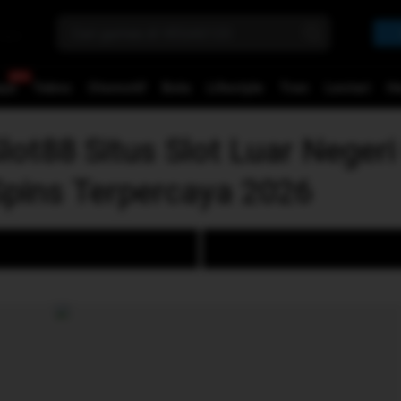
ya
Tekno
Otomotif
Bola
Lifestyle
Tren
Lestari
He
lot88 Situs Slot Luar Nege
 Spins Terpercaya 2026