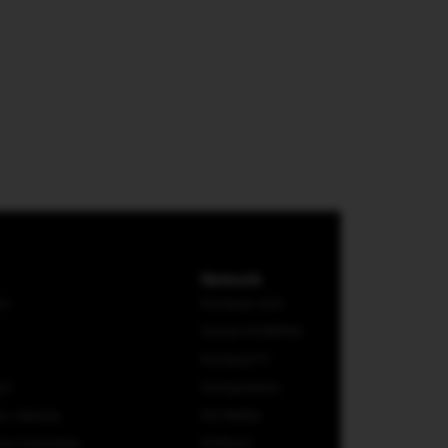
Network
om
Kompas.com
Harian KOMPAS
KompasTV
ari
Kompasiana
o Jepang
KG Media
na Indonesia
KGNow!