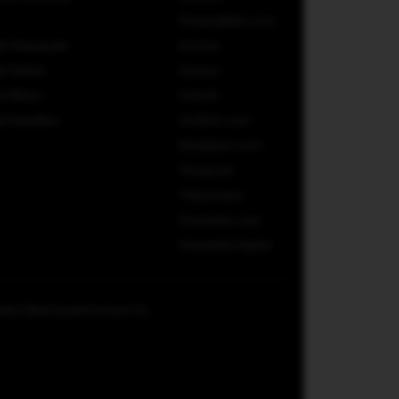
Pasangiklan.com
el Terpopuler
Kontan
el Terkini
Sonora
 Pilihan
Grid.ID
el Headline
GridOto.com
BolaSport.com
Parapuan
Tribunnews
Gramedia.com
Gramedia Digital
ia Siber
Career
Contact Us